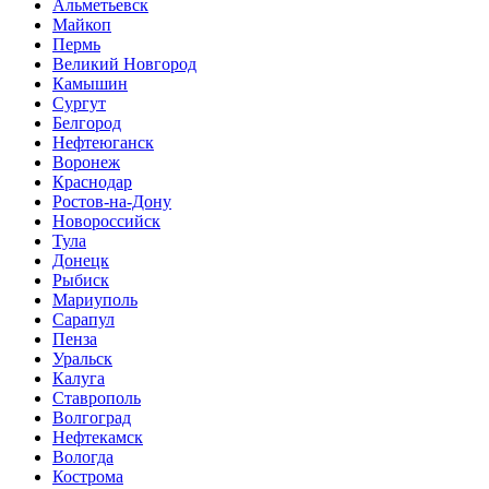
Альметьевск
Майкоп
Пермь
Великий Новгород
Камышин
Сургут
Белгород
Нефтеюганск
Воронеж
Краснодар
Ростов-на-Дону
Новороссийск
Тула
Донецк
Рыбиск
Мариуполь
Сарапул
Пенза
Уральск
Калуга
Ставрополь
Волгоград
Нефтекамск
Вологда
Кострома