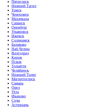
Пятигорск
Нижний Тагил
Томск
Череповец
Махачкала
Саранск
Оренбург
Ульяновск
Ижевск
Соликамск
Балаково
Наб.Челны
Волгодрад
Киров
Псков
Тольятти
Челябинск
Нижний Талиг
Магнитогорск
Самара
Орел
Ухта
Иваново
Сочи
Астрахань