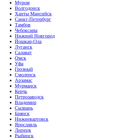
Муром
Волгодонск
Ханты Мансийск
Санкт-Петербург
Тамбов
Чебоксары
Нижний Новгород
Йошкар-Ола
Луганск
Салават
Омск
Уфа
Грозный
Смоленск
Арзамас
Мурманск
Керчь
Петрозаводск
Владимир
Сызрань
Брянск
Нижневартовск
Ярославль
Липецк
Рыбинск